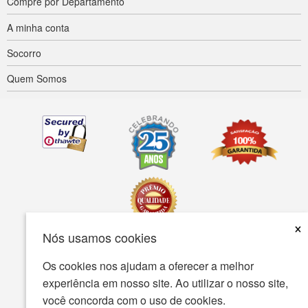
Compre por Departamento
A minha conta
Socorro
Quem Somos
×
Nós usamos cookies
Acessibilidade
Termos de uso
política de Privacidade
Os cookies nos ajudam a oferecer a melhor
experiência em nosso site. Ao utilizar o nosso site,
A política de segurança
você concorda com o uso de cookies.