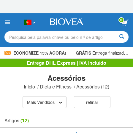
Observação:
este
site
inclui
0
um
sistema
de
Pesquisa pela palavra-chave ou pelo n º de artigo
acessibilidade.
|
ECONOMIZE 15% AGORA!
GRÁTIS
Entrega finalizada 60,00 € »
Entrega DHL Express | IVA incluído
Acessórios
Início
/
Dieta e Fitness
/
Acessórios
(12)
Mais Vendidos
refinar
Artigos
(12)