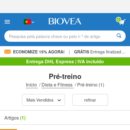
Observação:
este
site
inclui
0
um
sistema
de
Pesquisa pela palavra-chave ou pelo n º de artigo
acessibilidade.
|
ECONOMIZE 15% AGORA!
GRÁTIS
Entrega finalizada 60,00 € »
Entrega DHL Express | IVA incluído
Pré-treino
Início
/
Dieta e Fitness
/
Pré-treino
(1)
Mais Vendidos
refinar
Artigos
(1)