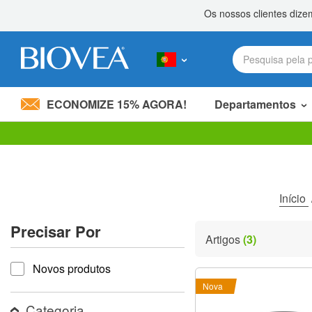
ECONOMIZE 15% AGORA!
Departamentos
Divida 20,00 €
com um amigo! »
Observação:
este
site
inclui
um
Início
sistema
de
Precisar Por
acessibilidade.
Artigos
(3)
Pressione
Precisar por
Control-
Novos produtos
F11
para
Nova
ajustar
o
Categoria