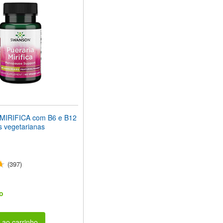
MIRIFICA com B6 e B12
s vegetarianas
(397)
o
 ao carrinho