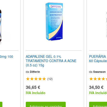
50mg 100
ADAPALENE GEL 0.1%
PUERÁRIA 
TRATAMENTO CONTRA A ACNE
60 Cápsula
(0.5 oz) 15g
da
Differin
da
Swanson
(12)
36,65 €
34,50 €
IVA incluido
IVA incluid
Adicionar ao carrinho
Adicionar