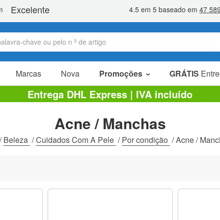
Marcas
Nova
Promoções
GRÁTIS
Entre
Artigos em promoção
Entrega DHL Express | IVA incluído
Pacotes promocionais
Acne / Manchas
Liquidaçao
/
Beleza
/
Cuidados Com A Pele
/
Por condição
/
Acne / Manc