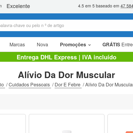
Marcas
Nova
Promoções
GRÁTIS
Entre
Artigos em promoção
Entrega DHL Express | IVA incluído
Pacotes promocionais
Alívio Da Dor Muscular
Liquidaçao
cio
/
Cuidados Pessoais
/
Dor E Febre
/
Alívio Da Dor Muscula