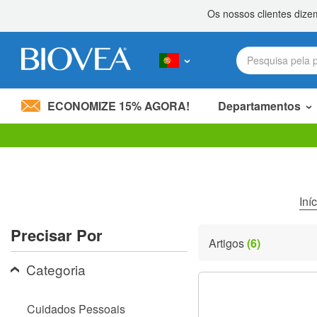
ECONOMIZE 15% AGORA!
Departamentos
Divida 20,00 €
com um amigo! »
Observação:
este
site
inclui
um
Iní
sistema
de
Precisar Por
acessibilidade.
Artigos
(6)
Pressione
Control-
Categoria
F11
para
ajustar
Cuidados Pessoais
o