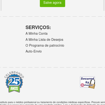
Salve agora
SERVIÇOS:
A Minha Conta
A Minha Lista de Desejos
O Programa de patrocínio
Auto-Envio
bstituto para o médico profissional ou tratamento de condições médicas específicas. Procure s
dúvida que possa ter a respeito de uma condição médica.
Leia a declaração de limitação da res