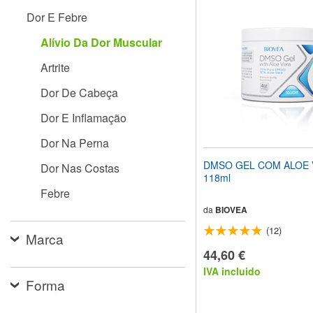
site
Dor E Febre
para
pessoas
Alívio Da Dor Muscular
com
deficiências
Artrite
visuais
que
Dor De Cabeça
usam
um
Dor E Inflamação
leitor
de
Dor Na Perna
tela;
Pressione
DMSO GEL COM ALOE
Dor Nas Costas
Control-
118ml
F10
Febre
para
abrir
da
BIOVEA
um
(12)
menu
Marca
de
44,60 €
acessibilidade.
IVA incluido
Forma