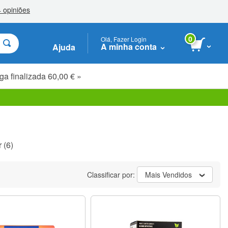
0
Olá, Fazer Login
A minha conta
Ajuda
ga finalizada 60,00 € »
r
(6)
Classificar por:
Mais Vendidos