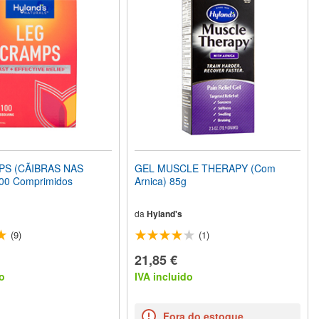
S (CÃIBRAS NAS
GEL MUSCLE THERAPY (Com
RNAS) 100 Comprimidos
Arnica) 85g
da
Hyland's
(9)
(1)
21,85 €
o
IVA incluido
Fora do estoque