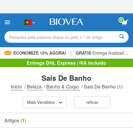
Observação:
este
site
inclui
0
um
sistema
de
Pesquisa pela palavra-chave ou pelo n º de artigo
acessibilidade.
|
ECONOMIZE 15% AGORA!
GRÁTIS
Entrega finalizada 60,00 € »
Entrega DHL Express | IVA incluído
Sais De Banho
Início
/
Beleza
/
Banho & Corpo
/
Sais De Banho
(1)
Mais Vendidos
refinar
Artigos
(1)