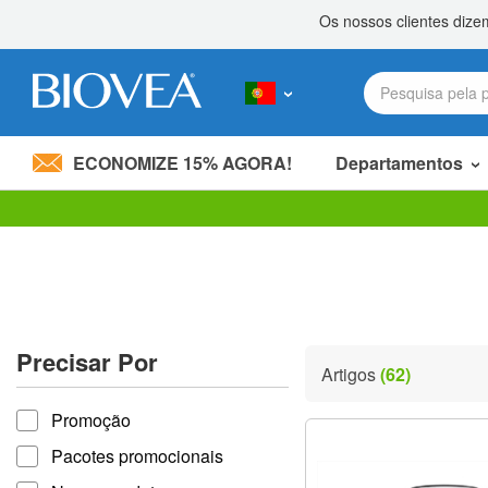
ECONOMIZE 15% AGORA!
Departamentos
Divida 20,00 €
com um amigo! »
Observação:
este
site
inclui
um
sistema
de
Precisar Por
acessibilidade.
Artigos
(62)
Pressione
Precisar por
Control-
Promoção
F11
para
Pacotes promocionais
ajustar
o