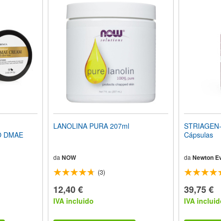
LANOLINA PURA 207ml
STRIAGEN-D
O DMAE
Cápsulas
da
NOW
da
Newton Ev
(3)
12,40 €
39,75 €
IVA incluido
IVA incluid