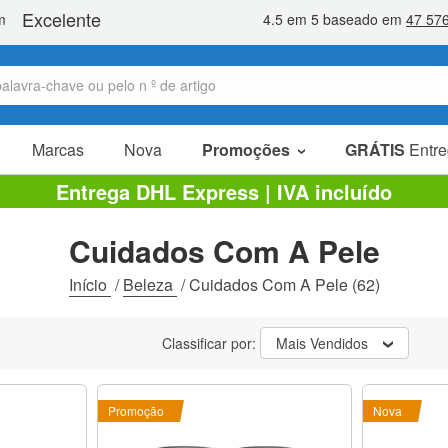
Marcas
Nova
Promoções
GRÁTIS
Entre
Artigos em promoção
Entrega DHL Express | IVA incluído
Pacotes promocionais
Cuidados Com A Pele
Liquidaçao
Início
/
Beleza
/
Cuidados Com A Pele
(62)
Classificar por:
Mais Vendidos
Promoção
Nova