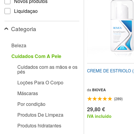
Novos produtos
site
para
Liquidaçao
pessoas
com
deficiências
Categoria
visuais
que
usam
Beleza
um
leitor
Cuidados Com A Pele
de
tela;
Cuidados com as mãos e os
Pressione
CREME DE ESTRIOLO (2
pés
Control-
F10
Loções Para O Corpo
para
abrir
da
BIOVEA
Máscaras
um
(289)
menu
Por condição
de
29,80 €
acessibilidade.
Produtos De Limpeza
IVA incluido
Produtos hidratantes