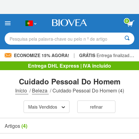
Observação:
este
site
inclui
0
um
sistema
de
Pesquisa pela palavra-chave ou pelo n º de artigo
acessibilidade.
|
ECONOMIZE 15% AGORA!
GRÁTIS
Entrega finalizada 60,00 € »
Entrega DHL Express | IVA incluído
Cuidado Pessoal Do Homem
Início
/
Beleza
/
Cuidado Pessoal Do Homem
(4)
Mais Vendidos
refinar
Artigos
(4)