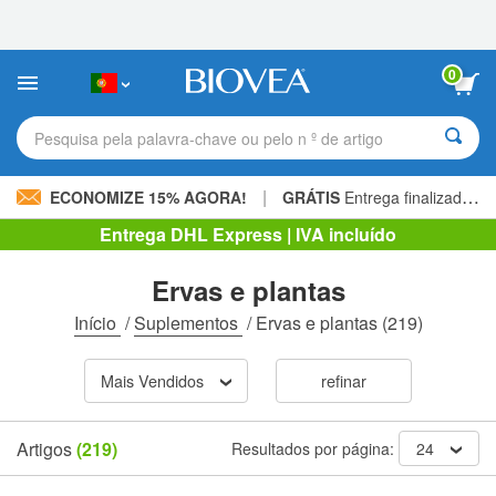
Observação:
este
site
inclui
0
um
sistema
de
Pesquisa pela palavra-chave ou pelo n º de artigo
acessibilidade.
|
ECONOMIZE 15% AGORA!
GRÁTIS
Entrega finalizada 60,00 € »
Entrega DHL Express | IVA incluído
Ervas e plantas
Início
/
Suplementos
/
Ervas e plantas
(219)
Mais Vendidos
refinar
Artigos
(219)
Resultados por página:
24