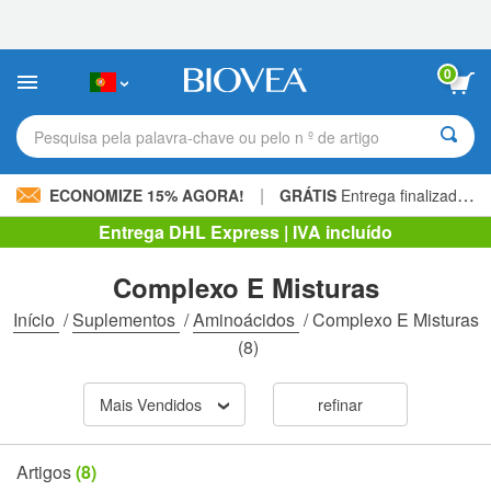
Observação:
este
site
inclui
0
um
sistema
de
Pesquisa pela palavra-chave ou pelo n º de artigo
acessibilidade.
|
ECONOMIZE 15% AGORA!
GRÁTIS
Entrega finalizada 60,00 € »
Entrega DHL Express | IVA incluído
Complexo E Misturas
Início
/
Suplementos
/
Aminoácidos
/
Complexo E Misturas
(8)
Mais Vendidos
refinar
Artigos
(8)