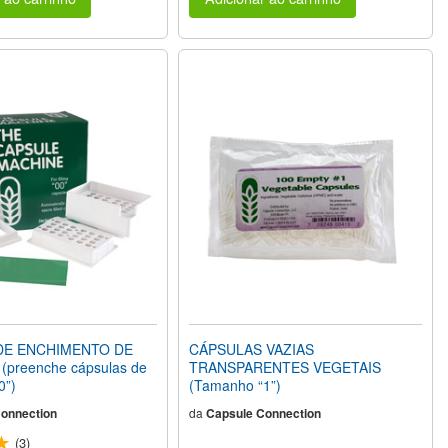
DE ENCHIMENTO DE
CÁPSULAS VAZIAS
preenche cápsulas de
TRANSPARENTES VEGETAIS
0”)
(Tamanho “1”)
onnection
da
Capsule Connection
(3)