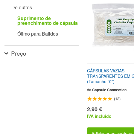
site
De outros
para
pessoas
Suprimento de
com
preenchimento de cápsula
deficiências
visuais
Ótimo para Batidos
que
usam
um
leitor
Preço
de
tela;
Pressione
CÁPSULAS VAZIAS
Control-
TRANSPARENTES EM G
F10
(Tamanho “0”)
para
abrir
da
Capsule Connection
um
(13)
menu
de
2,90 €
acessibilidade.
IVA incluido
Adicionar ao carrinho