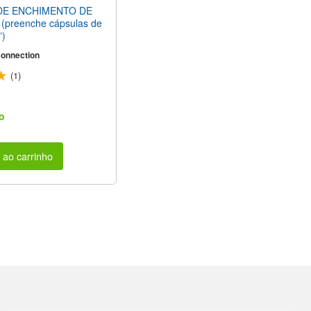
DE ENCHIMENTO DE
preenche cápsulas de
”)
onnection
(1)
o
 ao carrinho