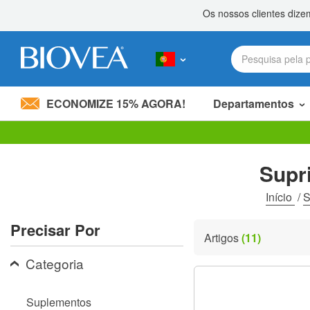
ECONOMIZE 15% AGORA!
Departamentos
Divida 20,00 €
com um amigo! »
Observação:
este
Supr
site
inclui
um
Início
/
S
sistema
de
Precisar Por
acessibilidade.
Artigos
(11)
Pressione
Control-
Categoria
F11
para
ajustar
Suplementos
o