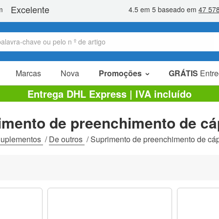
Marcas
Nova
Promoções
GRÁTIS
Entre
Artigos em promoção
Entrega DHL Express | IVA incluído
Pacotes promocionais
imento de preenchimento de cá
Liquidaçao
uplementos
/
De outros
/
Suprimento de preenchimento de cá