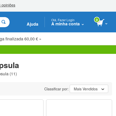
0
Olá, Fazer Login
A minha conta
Ajuda
ga finalizada 60,00 € »
psula
psula
(11)
Classificar por:
Mais Vendidos