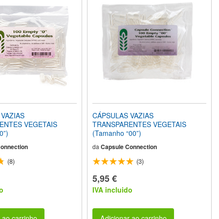
VAZIAS
CÁPSULAS VAZIAS
ENTES VEGETAIS
TRANSPARENTES VEGETAIS
0”)
(Tamanho “00”)
onnection
da
Capsule Connection
(8)
(3)
5,95 €
o
IVA incluido
 ao carrinho
Adicionar ao carrinho