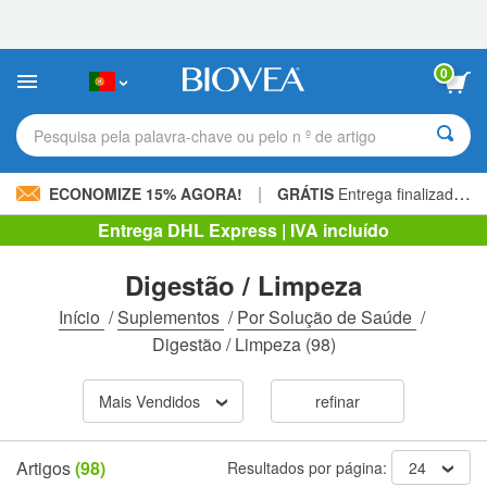
Observação:
este
site
inclui
0
um
sistema
de
Pesquisa pela palavra-chave ou pelo n º de artigo
acessibilidade.
|
ECONOMIZE 15% AGORA!
GRÁTIS
Entrega finalizada 60,00 € »
Entrega DHL Express | IVA incluído
Digestão / Limpeza
Início
/
Suplementos
/
Por Solução de Saúde
/
Digestão / Limpeza
(98)
Mais Vendidos
refinar
Artigos
(98)
Resultados por página:
24