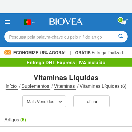
Observação:
este
site
inclui
0
um
sistema
de
Pesquisa pela palavra-chave ou pelo n º de artigo
acessibilidade.
|
ECONOMIZE 15% AGORA!
GRÁTIS
Entrega finalizada 60,00 € »
Entrega DHL Express | IVA incluído
Vitaminas Líquidas
Início
/
Suplementos
/
Vitaminas
/
Vitaminas Líquidas
(6)
Mais Vendidos
refinar
Artigos
(6)