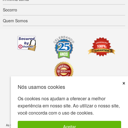
Socorro
Quem Somos
×
Nós usamos cookies
Acessibilidade
Termos de uso
política de Privacidade
Os cookies nos ajudam a oferecer a melhor
experiência em nosso site. Ao utilizar o nosso site,
A política de segurança
você concorda com o uso de cookies.
© Copyright 2001-2026 BIOVEA. Todos os direitos reservados.
As informações fornecidas neste site destina-se ao seu conhecimento geral e não é um
Aceitar