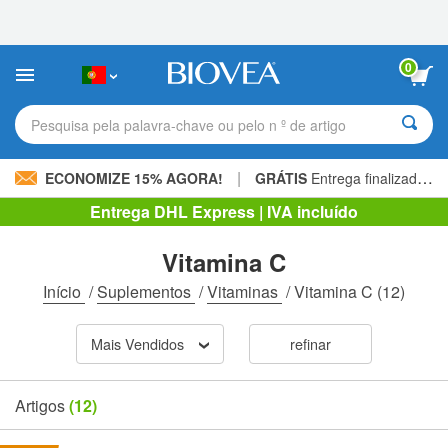
Observação:
este
site
inclui
0
um
sistema
de
Pesquisa pela palavra-chave ou pelo n º de artigo
acessibilidade.
|
ECONOMIZE 15% AGORA!
GRÁTIS
Entrega finalizada 60,00 € »
Entrega DHL Express | IVA incluído
Vitamina C
Início
/
Suplementos
/
Vitaminas
/
Vitamina C
(12)
Mais Vendidos
refinar
Artigos
(12)