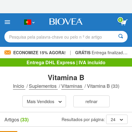
Observação:
este
site
inclui
0
um
sistema
de
Pesquisa pela palavra-chave ou pelo n º de artigo
acessibilidade.
|
ECONOMIZE 15% AGORA!
GRÁTIS
Entrega finalizada 60,00 € »
Entrega DHL Express | IVA incluído
Vitamina B
Início
/
Suplementos
/
Vitaminas
/
Vitamina B
(33)
Mais Vendidos
refinar
Artigos
(33)
Resultados por página:
24