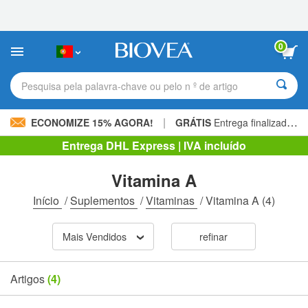
Observação:
este
site
inclui
0
um
sistema
de
Pesquisa pela palavra-chave ou pelo n º de artigo
acessibilidade.
|
ECONOMIZE 15% AGORA!
GRÁTIS
Entrega finalizada 60,00 € »
Entrega DHL Express | IVA incluído
Vitamina A
Início
/
Suplementos
/
Vitaminas
/
Vitamina A
(4)
Mais Vendidos
refinar
Artigos
(4)