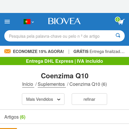
Observação:
este
site
inclui
0
um
sistema
de
Pesquisa pela palavra-chave ou pelo n º de artigo
acessibilidade.
|
ECONOMIZE 15% AGORA!
GRÁTIS
Entrega finalizada 60,00 € »
Entrega DHL Express | IVA incluído
Coenzima Q10
Início
/
Suplementos
/
Coenzima Q10
(6)
Mais Vendidos
refinar
Artigos
(6)