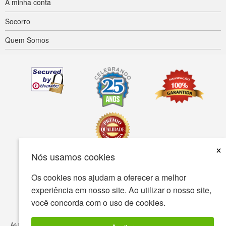
A minha conta
Socorro
Quem Somos
×
Nós usamos cookies
Acessibilidade
Termos de uso
política de Privacidade
Os cookies nos ajudam a oferecer a melhor
experiência em nosso site. Ao utilizar o nosso site,
A política de segurança
você concorda com o uso de cookies.
© Copyright 2001-2026 BIOVEA. Todos os direitos reservados.
As informações fornecidas neste site destina-se ao seu conhecimento geral e não é um