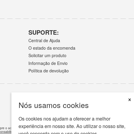
SUPORTE:
Central de Ajuda
O estado da encomenda
Solicitar um produto
Informação de Envio
Política de devolução
×
Nós usamos cookies
Os cookies nos ajudam a oferecer a melhor
experiência em nosso site. Ao utilizar o nosso site,
empre o aconselhamento do seu médico ou outro prestador de cuidados de saúde qualificado
ponsabilidade
»
você concorda com o uso de cookies.