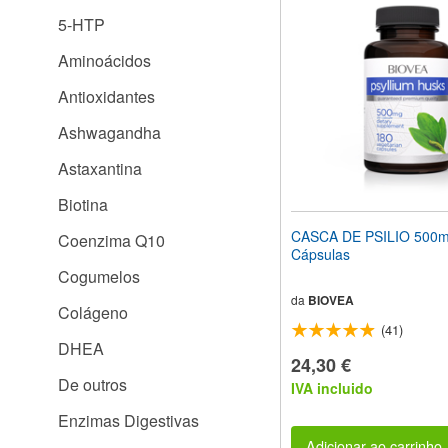
site
5-HTP
para
pessoas
Aminoácidos
com
deficiências
Antioxidantes
visuais
que
Ashwagandha
usam
um
Astaxantina
leitor
de
Biotina
tela;
Pressione
CASCA DE PSILIO 500m
Coenzima Q10
Control-
Cápsulas
F10
Cogumelos
para
abrir
da
BIOVEA
Colágeno
um
(41)
menu
DHEA
de
24,30 €
acessibilidade.
De outros
IVA incluido
Enzimas Digestivas
Adicionar ao carrinho