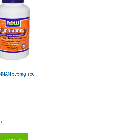
NAN 575mg 180
o
 ao carrinho