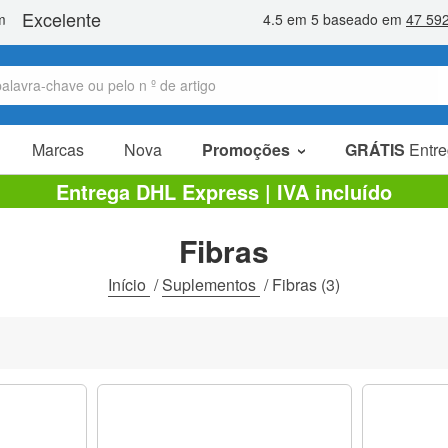
Marcas
Nova
Promoções
GRÁTIS
Entre
Artigos em promoção
Entrega DHL Express | IVA incluído
Pacotes promocionais
Fibras
Liquidaçao
Início
/
Suplementos
/
Fibras
(3)