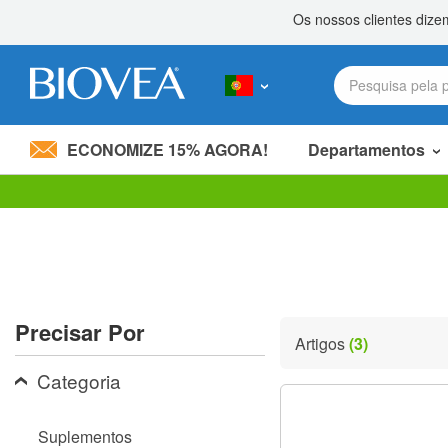
ECONOMIZE 15% AGORA!
Departamentos
Divida 20,00 €
com um amigo! »
Observação:
este
site
inclui
um
sistema
de
Precisar Por
acessibilidade.
Artigos
(3)
Pressione
Control-
Categoria
F11
para
ajustar
Suplementos
o