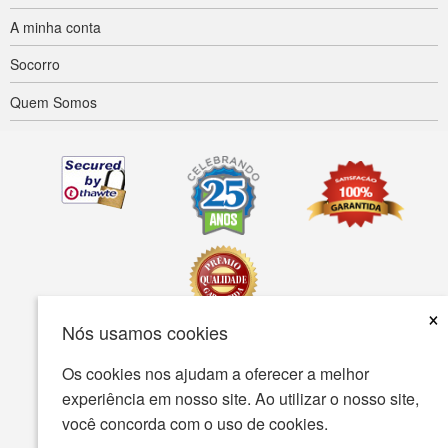
A minha conta
Socorro
Quem Somos
×
Nós usamos cookies
Acessibilidade
Termos de uso
política de Privacidade
Os cookies nos ajudam a oferecer a melhor
experiência em nosso site. Ao utilizar o nosso site,
A política de segurança
você concorda com o uso de cookies.
© Copyright 2001-2026 BIOVEA. Todos os direitos reservados.