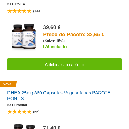
da
BIOVEA
(144)
39,60 €
Preço do Pacote: 33,65 €
(Salvar 15%)
IVA incluido
Adicionar ao carrinho
Nova
DHEA 25mg 360 Cápsulas Vegetarianas PACOTE
BÔNUS
da
EuroVital
(66)
71,40 €