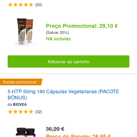
(23)
Preço Promocional: 29,10 €
(Salvar 20%)
IVA incluido
Adicionar ao carrinho
Pacote promocional
5-HTP 50mg 180 Cápsulas Vegetarianas (PACOTE
BÔNUS)
da
BIOVEA
(32)
36,20 €
Preço do Pacote: 28,95 €