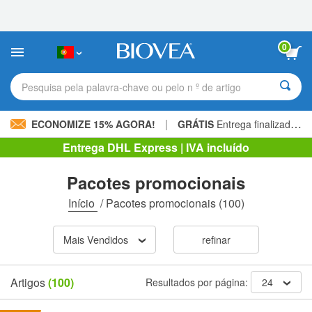
Observação:
este
site
inclui
0
um
sistema
de
Pesquisa pela palavra-chave ou pelo n º de artigo
acessibilidade.
|
ECONOMIZE 15% AGORA!
GRÁTIS
Entrega finalizada 60,00 € »
Entrega DHL Express | IVA incluído
Pacotes promocionais
Início
/
Pacotes promocionais
(100)
Mais Vendidos
refinar
Artigos
(100)
Resultados por página:
24