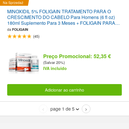
Na Sprzedaż
MINOXIDIL 5% FOLIGAIN TRATAMENTO PARA O
CRESCIMENTO DO CABELO Para Homens (6 fl oz)
180ml Suplemento Para 3 Meses + FOLIGAIN PARA
PERDA DE CABELO 120 Comprimidos PACOTE
da
FOLIGAIN
CONVENIENTE
(45)
Preço Promocional: 52,35 €
(Salvar 20%)
IVA incluido
Adicionar ao carrinho
page 1 de 5
<
>