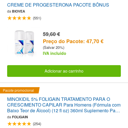
CREME DE PROGESTERONA PACOTE BÔNUS
da
BIOVEA
(551)
59,60 €
Preço do Pacote: 47,70 €
(Salvar 20%)
IVA incluido
Adicionar ao carrinho
Pacote promocional
MINOXIDIL 5% FOLIGAIN TRATAMENTO PARA O
CRESCIMENTO CAPILAR Para Homens (Fórmula com
Baixo Teor de Álcool) (12 fl oz) 360ml Suplemento Para
6 Meses
da
FOLIGAIN
(254)