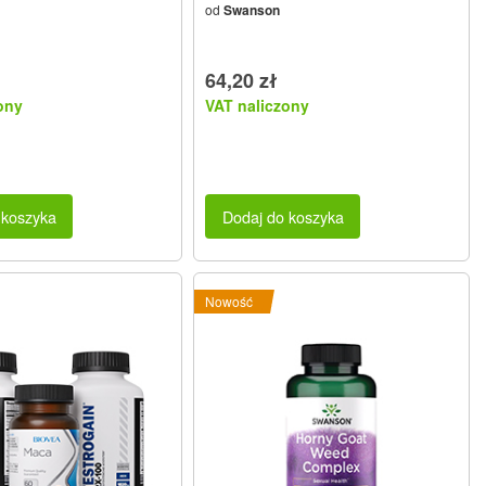
od
Swanson
64,20 zł
ony
VAT naliczony
 koszyka
Dodaj do koszyka
Nowość