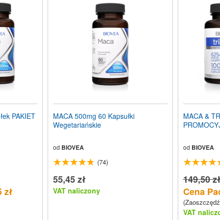
łek PAKIET
MACA 500mg 60 Kapsułki
MACA & TR
Wegetariańskie
PROMOCY
od
BIOVEA
od
BIOVEA
(74)
55,45 zł
149,50 z
 zł
Cena Pac
VAT naliczony
(Zaoszczędź
VAT nalicz