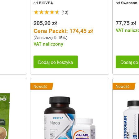
od
BIOVEA
od
Swanson
(13)
205,20 zł
77,75 zł
Cena Paczki: 174,45 zł
VAT nalicz
(Zaoszczędź 15%)
VAT naliczony
Dodaj do koszyka
Dodaj do
Nowość
Nowość