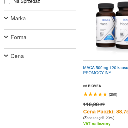
Na Sprzedaż
stronę
internetową
dla
Marka
osób
niedowidzących,
które
korzystają
Forma
z
czytnika
ekranu;
Naciśnij
Cena
klawisze
Control-
MACA 500mg 120 kapsu
F10,
PROMOCYJNY
aby
otworzyć
menu
od
BIOVEA
ułatwień
(250)
dostępu.
110,90 zł
Cena Paczki: 88,75
(Zaoszczędź 20%)
VAT naliczony