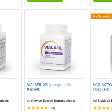
Na Sprzedaż
VIALAFIL XR (z tongkat) 30
hCG AKTYW
Kapsułki
Rozpuścić) 
ticals
od
Newton Everett Nutraceuticals
od
BioMedX 
(79)