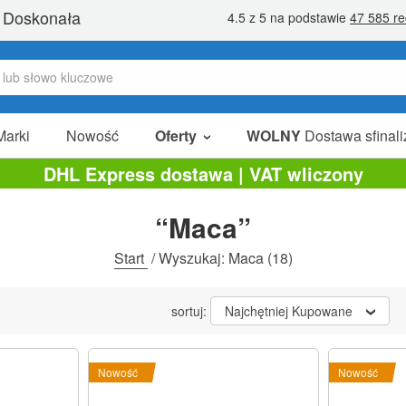
Marki
Nowość
Oferty
WOLNY
Dostawa sfinali
W Sprzedaży
DHL Express dostawa | VAT wliczony
Pakiety Promocyjne
“Maca”
Na Sprzedaż
Start
/
Wyszukaj: Maca
(18)
sortuj:
Najchętniej Kupowane
Nowość
Nowość