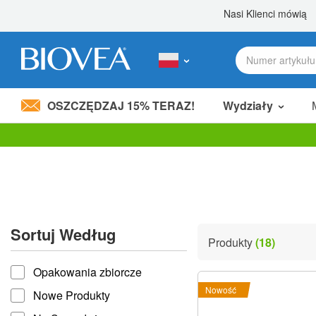
OSZCZĘDZAJ 15% TERAZ!
Wydziały
Podziel 80,00 zł
z przyjacielem! »
Uwaga:
Ta
strona
internetowa
zawiera
system
ułatwień
Sortuj Według
dostępu.
Produkty
(18)
Naciśnij
Sortuj według
klawisze
Opakowania zbiorcze
Control-
F11,
Nowość
Nowe Produkty
aby
dostosować