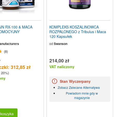
N RX-100 & MACA
KOMPLEKS KOSZALINOWCA
ROMOCYJNY
ROZPALONEGO z Tribulus i Maca
120 Kapsułek
Manufacturers
od
Swanson
(8)
ł
214,00 zł
zki: 312,85 zł
VAT naliczony
 20%)
ony
Stan Wyczerpany
Zobacz Zalecane Alternatywa
Powiadom mnie gdy w
magazynie
 koszyka