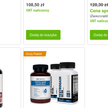
108,50 zł
128,30 z
Cena spr
VAT naliczony
(Zaoszczędź
VAT nalicz
Dodaj do koszyka
Dodaj do
Duży Pakiet