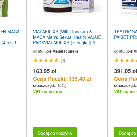
EŃ MACA
VIALAFIL XR (With Tongkat) &
TESTROGAI
MACA Men's Sexual Health VALUE
PAKIET P
 (4 oz) 113
PACKVIALAFIL XR (z tongkat) &
MACA MESKIE ZDROWIE
od
Multiple Manufacturers
od
Multiple 
SEKSUALNE PACK
(4)
163,95 zł
391,05 z
Cena Paczki: 139,40 zł
Cena Pac
(Zaoszczędź 15%)
(Zaoszczędź
VAT naliczony
VAT nalicz
Dodaj do koszyka
Dodaj do