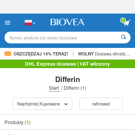
Uwaga:
Ta
strona
internetowa
0
zawiera
system
ułatwień
Numer artykułu lub słowo kluczowe
dostępu.
|
OSZCZĘDZAJ 15% TERAZ!
WOLNY
Dostawa sfinalizowana 206,00 zł »
DHL Express dostawa | VAT wliczony
Differin
Start
/
Differin
(1)
Najchętniej Kupowane
rafinować
Produkty
(1)