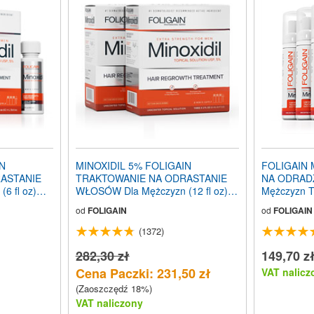
IN
MINOXIDIL 5% FOLIGAIN
FOLIGAIN 
ASTANIE
TRAKTOWANIE NA ODRASTANIE
NA ODRAD
6 fl oz)
WŁOSÓW Dla Mężczyzn (12 fl oz)
Mężczyzn T
y
360ml Ilość na 6 miesięcy
Butelki 3 M
od
FOLIGAIN
od
FOLIGAIN
(1372)
282,30 zł
149,70 z
Cena Paczki: 231,50 zł
VAT nalicz
(Zaoszczędź 18%)
VAT naliczony