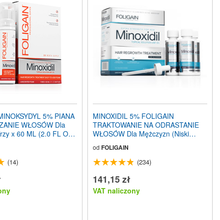
MINOKSYDYL 5% PIANA
MINOXIDIL 5% FOLIGAIN
ZANIE WŁOSÓW Dla
TRAKTOWANIE NA ODRASTANIE
rzy x 60 ML (2.0 FL OZ)
WŁOSÓW Dla Mężczyzn (Niski
iesięczny Zapas
poziom alkoholu) (6 fl oz) 180ml
od
FOLIGAIN
Ilość na 3 miesięcy
(14)
(234)
ł
141,15 zł
ony
VAT naliczony