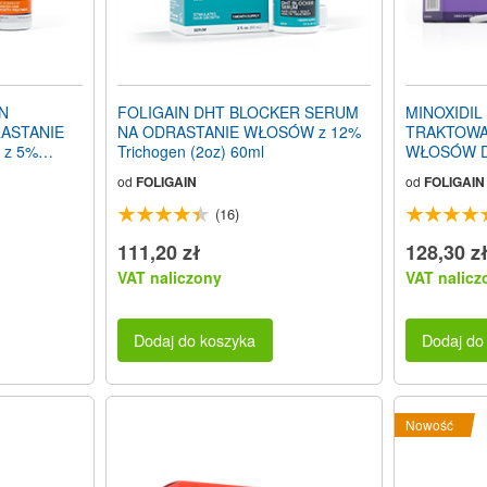
IN
FOLIGAIN DHT BLOCKER SERUM
MINOXIDIL
ASTANIE
NA ODRASTANIE WŁOSÓW z 12%
TRAKTOWA
 z 5%
Trichogen (2oz) 60ml
WŁOSÓW Dla
Ilość na 3 
od
FOLIGAIN
od
FOLIGAIN
(16)
111,20 zł
128,30 z
VAT naliczony
VAT nalicz
Dodaj do koszyka
Dodaj do
Nowość