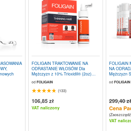
MASOWANIA
FOLIGAIN TRAKTOWANIE NA
FOLIGAIN 
WY,
ODRASTANIE WŁOSÓW Dla
NA ODRAD
anowych
Mężczyzn z 10% Trioxidil® (2oz)
Mężczyzn S
59ml
OZ) Butelki
od
FOLIGAIN
od
FOLIGAIN
(133)
106,85 zł
299,40 z
Cena Pac
VAT naliczony
(Zaoszczędź
VAT nalicz