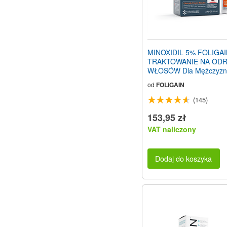
MINOXIDIL 5% FOLIGA
TRAKTOWANIE NA ODR
WŁOSÓW Dla Mężczyzn
Trioxidil® (2oz) 59ml
od
FOLIGAIN
(145)
153,95 zł
VAT naliczony
Dodaj do koszyka