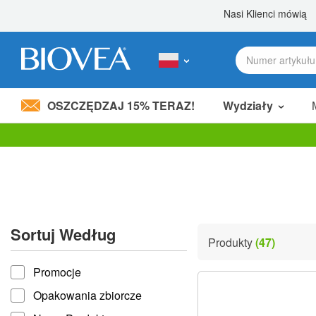
OSZCZĘDZAJ 15% TERAZ!
Wydziały
Podziel 80,00 zł
z przyjacielem! »
Uwaga:
Ta
strona
internetowa
zawiera
system
ułatwień
Sortuj Według
dostępu.
Produkty
(47)
Naciśnij
Sortuj według
klawisze
Promocje
Control-
F11,
Opakowania zbiorcze
aby
dostosować