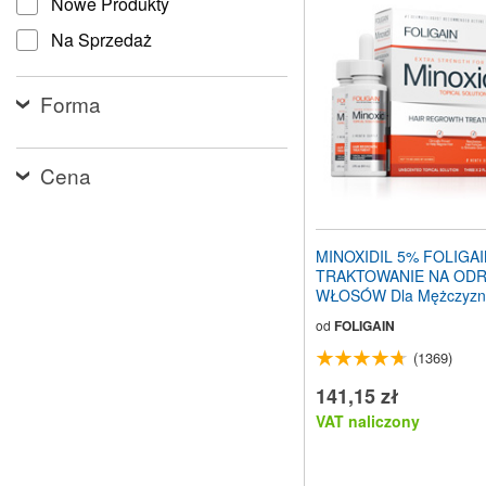
Nowe Produkty
stronę
internetową
Na Sprzedaż
dla
osób
niedowidzących,
Forma
które
korzystają
z
czytnika
Cena
ekranu;
Naciśnij
klawisze
Control-
MINOXIDIL 5% FOLIGA
F10,
TRAKTOWANIE NA ODR
aby
WŁOSÓW Dla Mężczyzn (
otworzyć
180ml Ilość na 3 miesięc
menu
od
FOLIGAIN
ułatwień
(1369)
dostępu.
141,15 zł
VAT naliczony