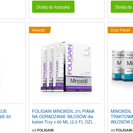
Dodaj do koszyka
Dodaj do
Nowość
Duży Pakiet
CUE
FOLIGAIN MINOXIDIL 2% PIANA
MINOXIDIL
IE 60
NA ODRADZANIE WŁOSÓW dla
TRAKTOWA
kobiet Trzy x 60 ML (2,0 FL OZ)
WŁOSÓW Dla
Butelki 3-miesięczne zaopatrzenie
poziom alko
od
FOLIGAIN
od
FOLIGAIN
Ilość na 12