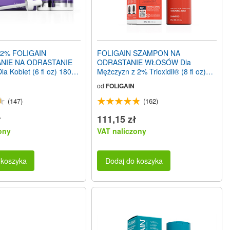
 2% FOLIGAIN
FOLIGAIN SZAMPON NA
NIE NA ODRASTANIE
ODRASTANIE WŁOSÓW Dla
 Kobiet (6 fl oz) 180ml
Mężczyzn z 2% Trioxidil® (8 fl oz)
miesięcy
236ml
od
FOLIGAIN
(147)
(162)
ł
111,15 zł
ony
VAT naliczony
 koszyka
Dodaj do koszyka