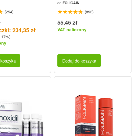
od
FOLIGAIN
miesięcy
(254)
(893)
ł
55,45 zł
zki: 234,35 zł
VAT naliczony
 17%)
ony
 koszyka
Dodaj do koszyka