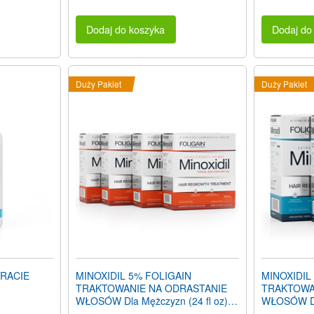
Dodaj do koszyka
Dodaj do
Duży Pakiet
Duży Pakiet
TRACIE
MINOXIDIL 5% FOLIGAIN
MINOXIDIL
TRAKTOWANIE NA ODRASTANIE
TRAKTOWA
WŁOSÓW Dla Mężczyzn (24 fl oz)
WŁOSÓW Dla
720ml Ilość na 12 miesięcy
poziom alko