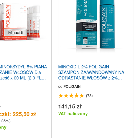
MINOKSYDYL 5% PIANA
MINOXIDIL 2% FOLIGAIN
ZANIE WŁOSÓW Dla
SZAMPON ZAAWANDOWANY NA
ześć x 60 ML (2.0 FL
ODRASTANIE WŁOSÓW z 2%
 6 Miesięczny Zapas
Trioxidil® (8oz) 240ml
od
FOLIGAIN
(73)
ł
141,15 zł
zki: 225,50 zł
VAT naliczony
 25%)
ony