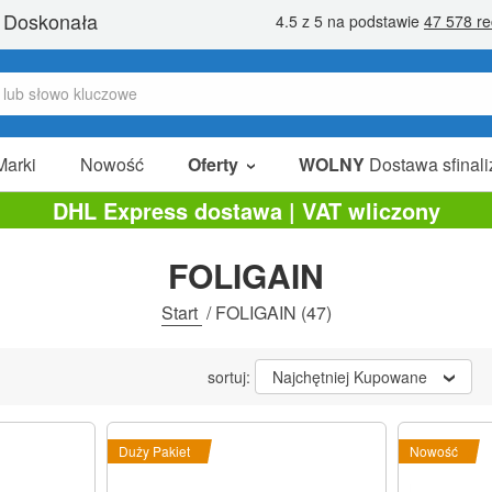
Marki
Nowość
Oferty
WOLNY
Dostawa sfinali
W Sprzedaży
DHL Express dostawa | VAT wliczony
Pakiety Promocyjne
FOLIGAIN
Na Sprzedaż
Start
/
FOLIGAIN
(47)
sortuj:
Najchętniej Kupowane
Duży Pakiet
Nowość