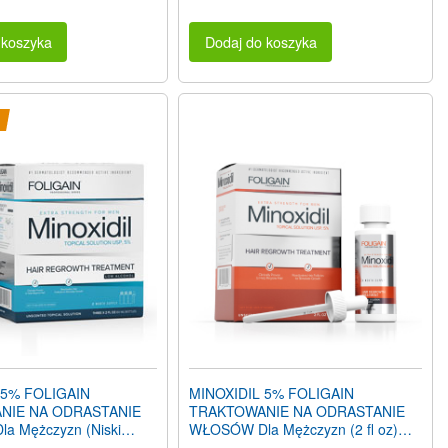
 koszyka
Dodaj do koszyka
 5% FOLIGAIN
MINOXIDIL 5% FOLIGAIN
NIE NA ODRASTANIE
TRAKTOWANIE NA ODRASTANIE
 Mężczyzn (Niski
WŁOSÓW Dla Mężczyzn (2 fl oz)
holu) (12 fl oz) 360ml
59ml Ilość na 1 miesięcy