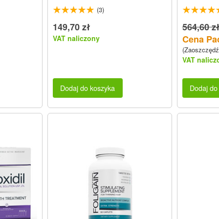
(3)
149,70 zł
564,60 z
Cena Pac
VAT naliczony
(Zaoszczędź
VAT nalicz
Dodaj do koszyka
Dodaj do