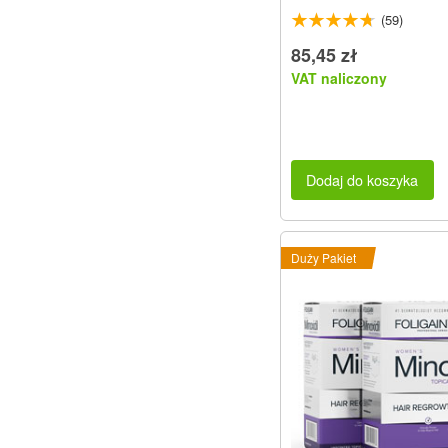
(59)
85,45 zł
VAT naliczony
Dodaj do koszyka
Duży Pakiet