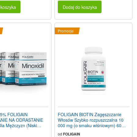
 koszyka
Dodaj do koszyka
Promocje
 5% FOLIGAIN
FOLIGAIN BIOTIN Zagęszczanie
NIE NA ODRASTANIE
Włosów Szybko rozpuszczalna 10
 Mężczyzn (Niski
000 mg (o smaku wiśniowym) 60
holu) (24 fl oz) 720ml
Tabletki Wegetariańskie
od
FOLIGAIN
 miesięcy