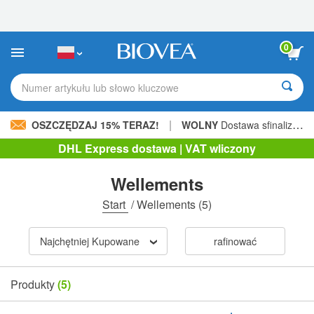
Uwaga:
Ta
strona
internetowa
0
zawiera
system
ułatwień
Numer artykułu lub słowo kluczowe
dostępu.
|
OSZCZĘDZAJ 15% TERAZ!
WOLNY
Dostawa sfinalizowana 206,00 zł »
DHL Express dostawa | VAT wliczony
Wellements
Start
/
Wellements
(5)
Najchętniej Kupowane
rafinować
Produkty
(5)