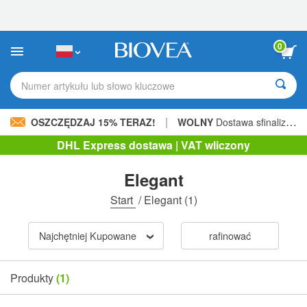
Uwaga:
Ta
strona
internetowa
0
zawiera
system
ułatwień
Numer artykułu lub słowo kluczowe
dostępu.
|
OSZCZĘDZAJ 15% TERAZ!
WOLNY
Dostawa sfinalizowana 206,00 zł »
DHL Express dostawa | VAT wliczony
Elegant
Start
/
Elegant
(1)
Najchętniej Kupowane
rafinować
Produkty
(1)