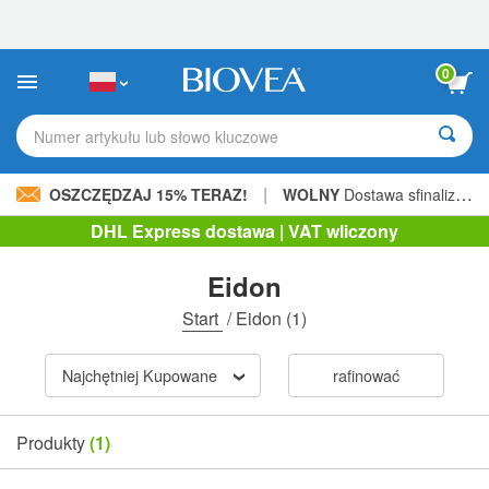
Uwaga:
Ta
strona
internetowa
0
zawiera
system
ułatwień
Numer artykułu lub słowo kluczowe
dostępu.
|
OSZCZĘDZAJ 15% TERAZ!
WOLNY
Dostawa sfinalizowana 205,00 zł »
DHL Express dostawa | VAT wliczony
Eidon
Start
/
Eidon
(1)
Najchętniej Kupowane
rafinować
Produkty
(1)