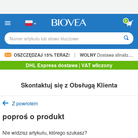
Uwaga:
Ta
strona
internetowa
0
zawiera
system
ułatwień
Numer artykułu lub słowo kluczowe
dostępu.
|
OSZCZĘDZAJ 15% TERAZ!
WOLNY
Dostawa sfinalizowana 206,00 zł »
DHL Express dostawa | VAT wliczony
Skontaktuj się z Obsługą Klienta
Z powrotem
poproś o produkt
Nie widzisz artykułu, którego szukasz?