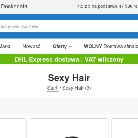
Marki
Nowość
Oferty
WOLNY
Dostawa sfinali
W Sprzedaży
DHL Express dostawa | VAT wliczony
Pakiety Promocyjne
Sexy Hair
Na Sprzedaż
Start
/
Sexy Hair
(3)