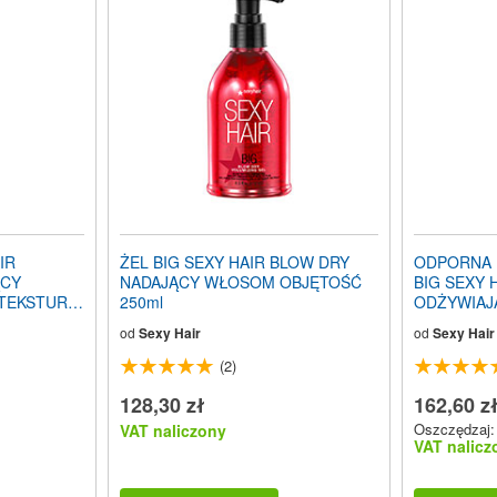
IR
ŻEL BIG SEXY HAIR BLOW DRY
ODPORNA 
ĄCY
NADAJĄCY WŁOSOM OBJĘTOŚĆ
BIG SEXY 
 TEKSTURĘ
250ml
ODŻYWIAJ
284g
od
Sexy Hair
od
Sexy Hair
(2)
128,30 zł
162,60 z
Oszczędzaj: 
VAT naliczony
VAT nalicz