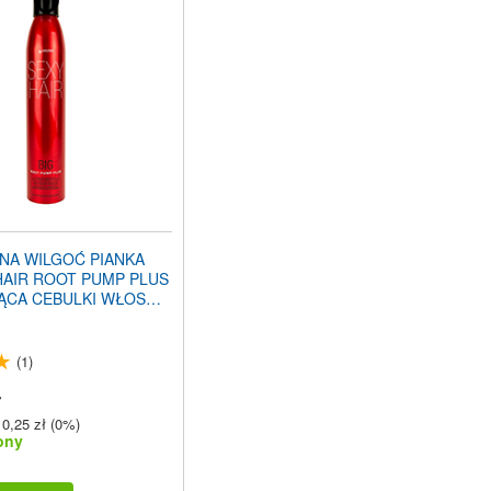
NA WILGOĆ PIANKA
HAIR ROOT PUMP PLUS
ĄCA CEBULKI WŁOSÓW
(1)
ł
0,25 zł (0%)
ony