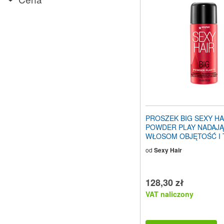
stronę
internetową
dla
osób
niedowidzących,
które
korzystają
z
czytnika
ekranu;
Naciśnij
klawisze
Control-
PROSZEK BIG SEXY HA
F10,
POWDER PLAY NADAJ
aby
WŁOSOM OBJĘTOŚĆ I
otworzyć
15g
menu
od
Sexy Hair
ułatwień
dostępu.
128,30 zł
VAT naliczony