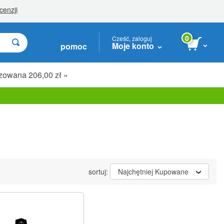
0
Cześć, zaloguj
Moje konto
pomoc
zowana 206,00 zł »
sortuj:
Najchętniej Kupowane