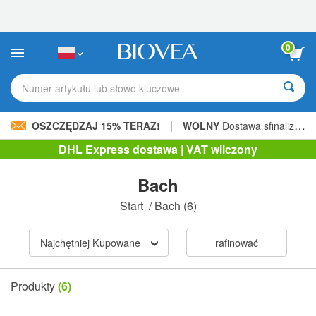
Uwaga:
Ta
strona
internetowa
0
zawiera
system
ułatwień
Numer artykułu lub słowo kluczowe
dostępu.
|
OSZCZĘDZAJ 15% TERAZ!
WOLNY
Dostawa sfinalizowana 206,00 zł »
DHL Express dostawa | VAT wliczony
Bach
Start
/
Bach
(6)
Najchętniej Kupowane
rafinować
Produkty
(6)