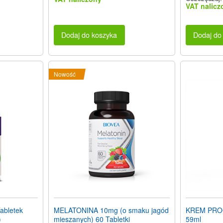
VAT nalicz
Dodaj do koszyka
Dodaj do
Nowość
abletek
MELATONINA 10mg (o smaku jagód
KREM PROG
)
mieszanych) 60 Tabletki
59ml