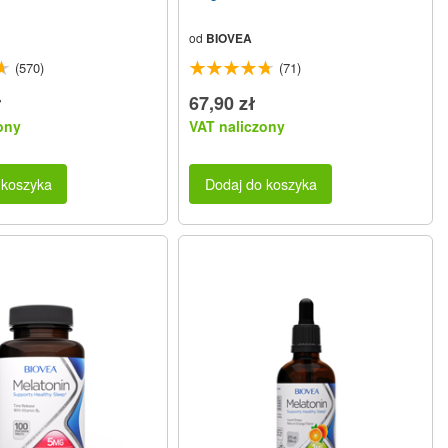
od
BIOVEA
(570)
(71)
ł
67,90 zł
ony
VAT naliczony
 koszyka
Dodaj do koszyka