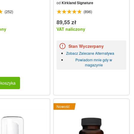
od
Kirkland Signature
(252)
(896)
89,55 zł
ony
VAT naliczony
Stan Wyczerpany
Zobacz Zalecane Alternatywa
Powiadom mnie gdy w
magazynie
 koszyka
Nowość