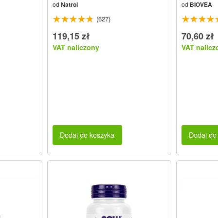
od
Natrol
od
BIOVEA
(627)
119,15 zł
70,60 zł
VAT naliczony
VAT nalicz
Dodaj do koszyka
Dodaj do