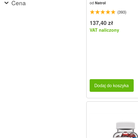
Cena
od
Natrol
(393)
137,40 zł
VAT naliczony
Dodaj do koszyka