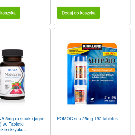
 koszyka
Dodaj do koszyka
A 5mg (o smaku jagód
POMOC snu 25mg 192 tabletek
 90 Tabletki
skie (Szybko
ace sie)