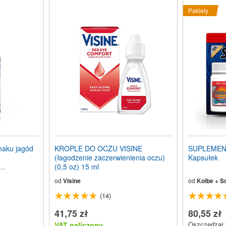
Pakiety
aku jagód
KROPLE DO OCZU VISINE
SUPLEMEN
(łagodzenie zaczerwienienia oczu)
Kapsułek
(0,5 oz) 15 ml
od
Visine
od
Kolbe + S
(14)
41,75 zł
80,55 zł
Oszczędzaj: 
VAT naliczony