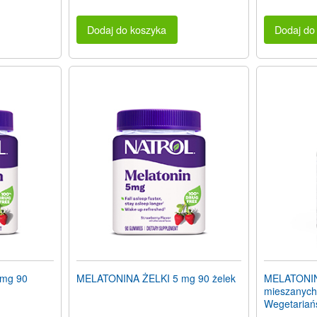
Dodaj do koszyka
Dodaj do
mg 90
MELATONINA ŻELKI 5 mg 90 żelek
MELATONIN
mieszanych)
Wegetariań
rozpuszczaj