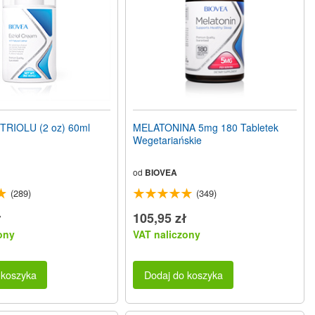
RIOLU (2 oz) 60ml
MELATONINA 5mg 180 Tabletek
Wegetariańskie
od
BIOVEA
(289)
(349)
ł
105,95 zł
ony
VAT naliczony
 koszyka
Dodaj do koszyka