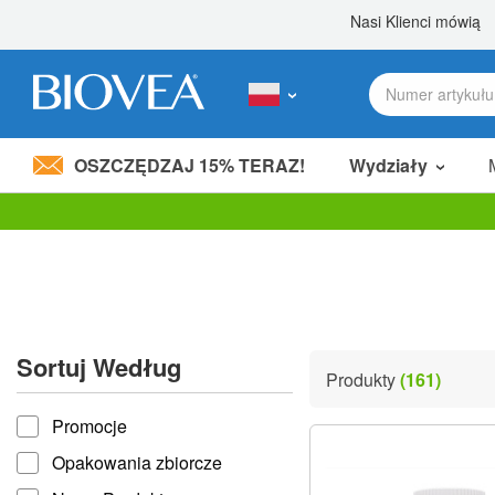
OSZCZĘDZAJ 15% TERAZ!
Wydziały
Podziel 80,00 zł
z przyjacielem! »
Uwaga:
Ta
strona
internetowa
zawiera
system
ułatwień
Sortuj Według
dostępu.
Produkty
(161)
Naciśnij
Sortuj według
klawisze
Promocje
Control-
F11,
Opakowania zbiorcze
aby
dostosować