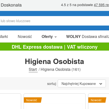
Marki
Nowość
Oferty
WOLNY
Dostawa sfinali
W Sprzedaży
DHL Express dostawa | VAT wliczony
Pakiety Promocyjne
Higiena Osobista
Na Sprzedaż
Start
/
Higiena Osobista
(161)
sortuj:
Najchętniej Kupowane
Nowość
Nowość