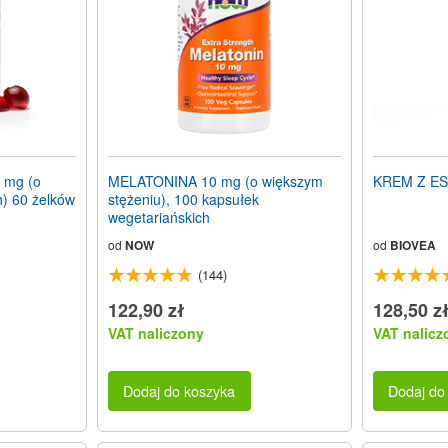
 mg (o
MELATONINA 10 mg (o większym
KREM Z EST
) 60 żelków
stężeniu), 100 kapsułek
wegetariańskich
od
NOW
od
BIOVEA
(144)
122,90 zł
128,50 z
VAT naliczony
VAT nalicz
Dodaj do koszyka
Dodaj do