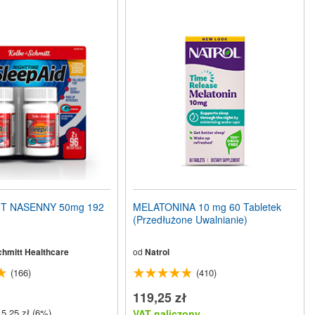
T NASENNY 50mg 192
MELATONINA 10 mg 60 Tabletek
(Przedłużone Uwalnianie)
chmitt Healthcare
od
Natrol
(166)
(410)
119,25 zł
5,25 zł (6%)
VAT naliczony