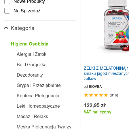
Nowe Produkty
stronę
internetową
Na Sprzedaż
dla
osób
niedowidzących,
Kategoria
które
korzystają
z
Higiena Osobista
czytnika
ekranu;
Alergia I Zatoki
Naciśnij
klawisze
Ból I Gorączka
Control-
ŻELKI Z MELATONINĄ 1
F10,
smaku jagód mieszanyc
Dezodoranty
aby
żelków
otworzyć
Grypa I Przeziębienie
menu
od
BIOVEA
ułatwień
Kobieca Pielęgnacja
(816)
dostępu.
122,95 zł
Leki Homeopatyczne
VAT naliczony
Masaż I Relaks
Męska Pielęgnacja Twarzy