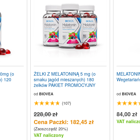
0mg (o
ŻELKI Z MELATONINĄ 5 mg (o
MELATONINA
h) 120
smaku jagód mieszanych) 180
Wegetariań
żelków PAKIET PROMOCYJNY
od
BIOVEA
od
BIOVEA
(107)
228,00 zł
84,00 zł
Cena Paczki: 182,45 zł
VAT nalicz
(Zaoszczędź 20%)
VAT naliczony