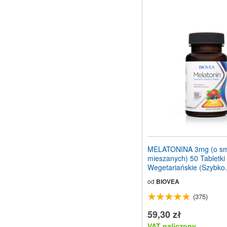
MELATONINA 3mg (o sm
mieszanych) 50 Tabletki
Wegetariańskie (Szybko
rozpuszczajace sie)
od
BIOVEA
(375)
59,30 zł
VAT naliczony