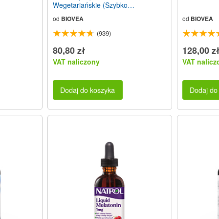
Wegetariańskie (Szybko
rozpuszczajace sie)
od
BIOVEA
od
BIOVEA
(939)
80,80 zł
128,00 z
VAT naliczony
VAT nalicz
Dodaj do koszyka
Dodaj do