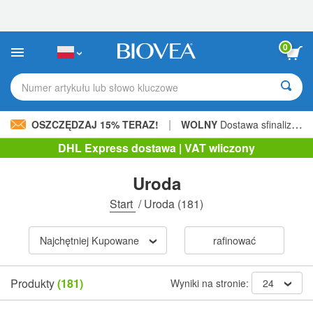
Uwaga:
Ta
strona
internetowa
0
zawiera
system
ułatwień
Numer artykułu lub słowo kluczowe
dostępu.
|
OSZCZĘDZAJ 15% TERAZ!
WOLNY
Dostawa sfinalizowana 206,00 zł »
DHL Express dostawa | VAT wliczony
Uroda
Start
/
Uroda
(181)
Najchętniej Kupowane
rafinować
Produkty
(181)
Wyniki na stronie:
24