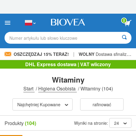
Uwaga:
Ta
strona
internetowa
0
zawiera
system
ułatwień
Numer artykułu lub słowo kluczowe
dostępu.
|
OSZCZĘDZAJ 15% TERAZ!
WOLNY
Dostawa sfinalizowana 206,00 zł »
DHL Express dostawa | VAT wliczony
Witaminy
Start
/
Higiena Osobista
/
Witaminy
(104)
Najchętniej Kupowane
rafinować
Produkty
(104)
Wyniki na stronie:
24