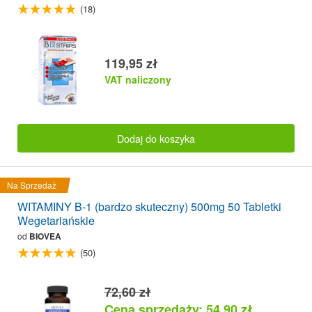
(18)
119,95 zł
VAT naliczony
Dodaj do koszyka
Na Sprzedaż
WITAMINY B-1 (bardzo skuteczny) 500mg 50 Tabletki
Wegetariańskie
od
BIOVEA
(50)
72,60 zł
Cena sprzedaży: 54,90 zł