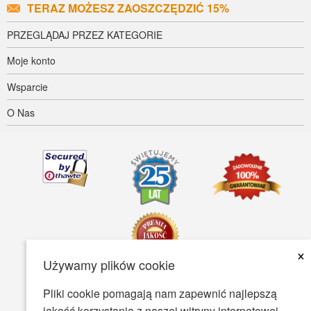
TERAZ MOŻESZ ZAOSZCZĘDZIĆ 15%
PRZEGLĄDAJ PRZEZ KATEGORIE
Moje konto
Wsparcie
O Nas
×
Używamy plików cookie
Pliki cookie pomagają nam zapewnić najlepszą
Dostępność
Warunki Użytkowania
Polityka prywatności
jakość korzystania z naszej witryny internetowej.