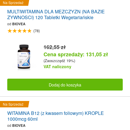
Na Sprzedaż
MULTIWITAMINA DLA MEZCZYZN (NA BAZIE
ZYWNOSCI) 120 Tabletki Wegetariańskie
od
BIOVEA
(78)
162,55 zł
Cena sprzedaży: 131,05 zł
(Zaoszczędź 19%)
VAT naliczony
Dodaj do koszyka
Na Sprzedaż
WITAMINA B12 (z kwasem foliowym) KROPLE
1000mcg 60ml
od
BIOVEA