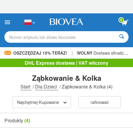
Uwaga:
Ta
strona
internetowa
0
zawiera
system
ułatwień
Numer artykułu lub słowo kluczowe
dostępu.
|
OSZCZĘDZAJ 15% TERAZ!
WOLNY
Dostawa sfinalizowana 206,00 zł »
DHL Express dostawa | VAT wliczony
Ząbkowanie & Kolka
Start
/
Dla Dzieci
/
Ząbkowanie & Kolka
(4)
Najchętniej Kupowane
rafinować
Produkty
(4)