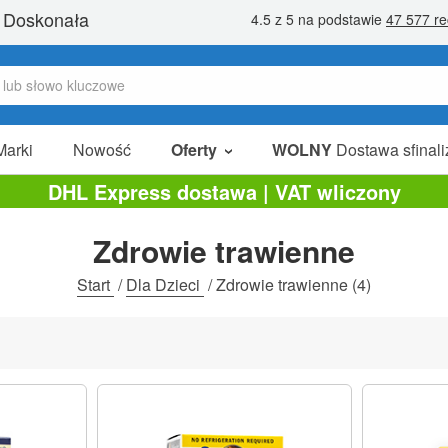
Marki
Nowość
Oferty
WOLNY
Dostawa sfinali
W Sprzedaży
DHL Express dostawa | VAT wliczony
Pakiety Promocyjne
Zdrowie trawienne
Na Sprzedaż
Start
/
Dla Dzieci
/
Zdrowie trawienne
(4)