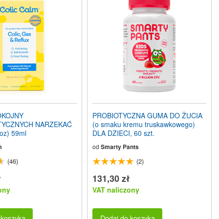
OKOJNY
PROBIOTYCZNA GUMA DO ŻUCIA
YCZNYCH NARZEKAĆ
(o smaku kremu truskawkowego)
oz) 59ml
DLA DZIECI, 60 szt.
m
od
Smarty Pants
(46)
(2)
ł
131,30 zł
ony
VAT naliczony
 koszyka
Dodaj do koszyka