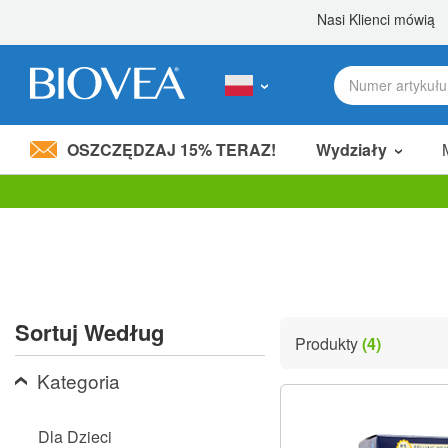
OSZCZĘDZAJ 15% TERAZ!
Wydziały
Podziel 80,00 zł
z przyjacielem! »
Uwaga:
Ta
strona
internetowa
zawiera
system
ułatwień
Sortuj Według
dostępu.
Produkty
(4)
Naciśnij
klawisze
Kategoria
Control-
F11,
aby
Dla Dzieci
dostosować