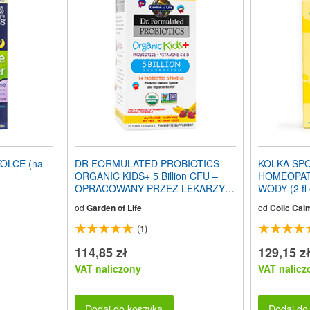
OLCE (na
DR FORMULATED PROBIOTICS
KOLKA SP
ORGANIC KIDS+ 5 Billion CFU –
HOMEOPAT
OPRACOWANY PRZEZ LEKARZY
WODY (2 fl 
PROBIOTYCZNY ORGANICZNY
od
Garden of Life
od
Colic Cal
PREPARAT DLA DZIECI+ 5 mld
jednostek tworzących kolonię (smak
(1)
truskawkowo-bananowy) 30 listków
do żucia
114,85 zł
129,15 z
VAT naliczony
VAT nalicz
Dodaj do koszyka
Dodaj do