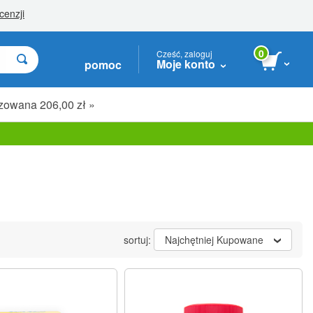
0
Cześć, zaloguj
Moje konto
pomoc
zowana 206,00 zł »
sortuj:
Najchętniej Kupowane