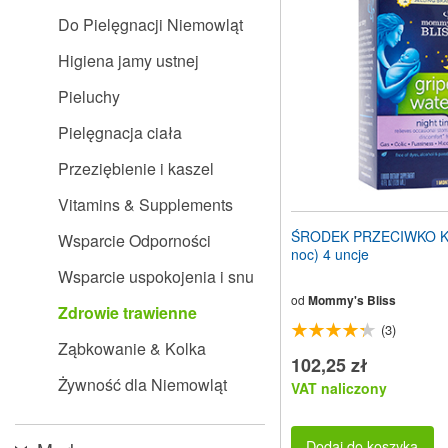
stronę
Do Pielęgnacji Niemowląt
internetową
dla
Higiena jamy ustnej
osób
niedowidzących,
Pieluchy
które
korzystają
Pielęgnacja ciała
z
czytnika
Przeziębienie i kaszel
ekranu;
Naciśnij
Vitamins & Supplements
klawisze
Control-
ŚRODEK PRZECIWKO K
Wsparcie Odporności
F10,
noc) 4 uncje
aby
Wsparcie uspokojenia i snu
otworzyć
menu
od
Mommy's Bliss
Zdrowie trawienne
ułatwień
(3)
dostępu.
Ząbkowanie & Kolka
102,25 zł
Żywność dla Niemowląt
VAT naliczony
Dodaj do koszyka