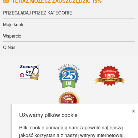
TERAZ MOŻESZ ZAOSZCZĘDZIĆ 15%
PRZEGLĄDAJ PRZEZ KATEGORIE
Moje konto
Wsparcie
O Nas
×
Używamy plików cookie
Pliki cookie pomagają nam zapewnić najlepszą
Dostępność
Warunki Użytkowania
Polityka prywatności
jakość korzystania z naszej witryny internetowej.