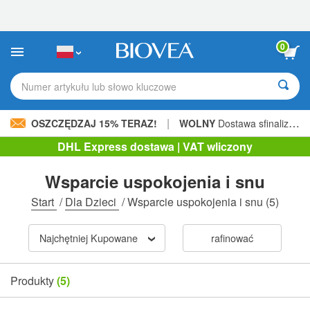
Uwaga:
Ta
strona
internetowa
0
zawiera
system
ułatwień
Numer artykułu lub słowo kluczowe
dostępu.
|
OSZCZĘDZAJ 15% TERAZ!
WOLNY
Dostawa sfinalizowana 206,00 zł »
DHL Express dostawa | VAT wliczony
Wsparcie uspokojenia i snu
Start
/
Dla Dzieci
/
Wsparcie uspokojenia i snu
(5)
Najchętniej Kupowane
rafinować
Produkty
(5)