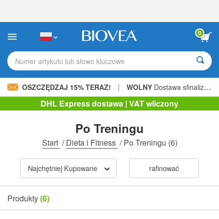
Uwaga:
Ta
strona
internetowa
0
zawiera
system
ułatwień
Numer artykułu lub słowo kluczowe
dostępu.
|
OSZCZĘDZAJ 15% TERAZ!
WOLNY
Dostawa sfinalizowana 206,00 zł »
DHL Express dostawa | VAT wliczony
Po Treningu
Start
/
Dieta i Fitness
/
Po Treningu
(6)
Najchętniej Kupowane
rafinować
Produkty
(6)