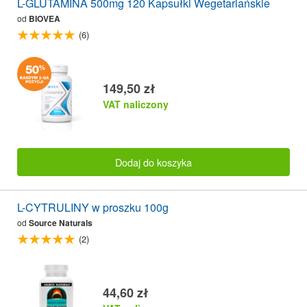
L-GLUTAMINA 500mg 120 Kapsułki Wegetariańskie
od
BIOVEA
(6)
149,50 zł
VAT naliczony
Dodaj do koszyka
L-CYTRULINY w proszku 100g
od
Source Naturals
(2)
44,60 zł