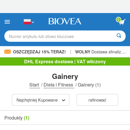
Uwaga:
Ta
strona
internetowa
0
zawiera
system
ułatwień
Numer artykułu lub słowo kluczowe
dostępu.
|
OSZCZĘDZAJ 15% TERAZ!
WOLNY
Dostawa sfinalizowana 205,00 zł »
DHL Express dostawa | VAT wliczony
Gainery
Start
/
Dieta i Fitness
/
Gainery
(1)
Najchętniej Kupowane
rafinować
Produkty
(1)