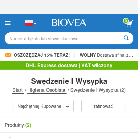
Uwaga:
Ta
strona
internetowa
0
zawiera
system
ułatwień
Numer artykułu lub słowo kluczowe
dostępu.
|
OSZCZĘDZAJ 15% TERAZ!
WOLNY
Dostawa sfinalizowana 206,00 zł »
DHL Express dostawa | VAT wliczony
Swędzenie I Wysypka
Start
/
Higiena Osobista
/
Swędzenie I Wysypka
(2)
Najchętniej Kupowane
rafinować
Produkty
(2)