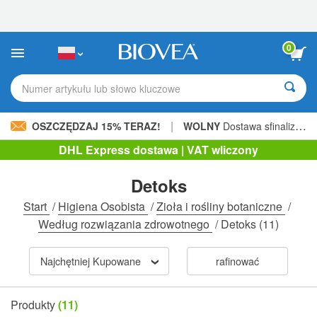
Uwaga:
Ta
strona
internetowa
0
zawiera
system
ułatwień
Numer artykułu lub słowo kluczowe
dostępu.
|
OSZCZĘDZAJ 15% TERAZ!
WOLNY
Dostawa sfinalizowana 206,00 zł »
DHL Express dostawa | VAT wliczony
Detoks
Start
/
Higiena Osobista
/
Zioła i rośliny botaniczne
/
Według rozwiązania zdrowotnego
/
Detoks
(11)
Najchętniej Kupowane
rafinować
Produkty
(11)