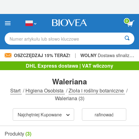
Uwaga:
Ta
strona
internetowa
0
zawiera
system
ułatwień
Numer artykułu lub słowo kluczowe
dostępu.
|
OSZCZĘDZAJ 15% TERAZ!
WOLNY
Dostawa sfinalizowana 206,00 zł »
DHL Express dostawa | VAT wliczony
Waleriana
Start
/
Higiena Osobista
/
Zioła i rośliny botaniczne
/
Waleriana
(3)
Najchętniej Kupowane
rafinować
Produkty
(3)