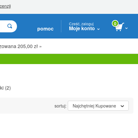
0
Cześć, zaloguj
Moje konto
pomoc
zowana 205,00 zł »
ki
(2)
sortuj:
Najchętniej Kupowane