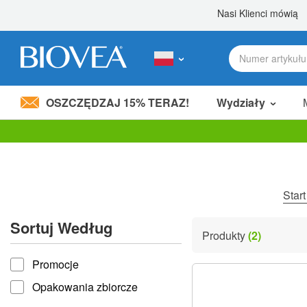
OSZCZĘDZAJ 15% TERAZ!
Wydziały
Podziel 80,00 zł
z przyjacielem! »
Uwaga:
Ta
strona
internetowa
zawiera
Star
system
ułatwień
Sortuj Według
dostępu.
Produkty
(2)
Naciśnij
Sortuj według
klawisze
Promocje
Control-
F11,
Opakowania zbiorcze
aby
dostosować