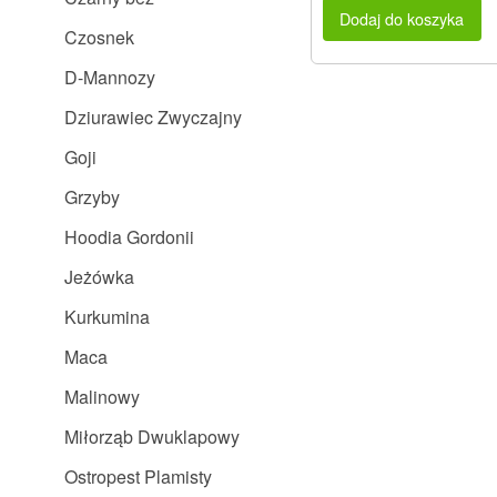
Dodaj do koszyka
Czosnek
D-Mannozy
Dziurawiec Zwyczajny
Goji
Grzyby
Hoodia Gordonii
Jeżówka
Kurkumina
Maca
Malinowy
Miłorząb Dwuklapowy
Ostropest Plamisty