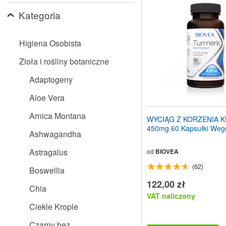
stronę
Kategoria
internetową
dla
osób
niedowidzących,
Higiena Osobista
które
korzystają
Zioła i rośliny botaniczne
z
czytnika
Adaptogeny
ekranu;
Naciśnij
Aloe Vera
klawisze
Control-
Arnica Montana
WYCIĄG Z KORZENIA 
F10,
450mg 60 Kapsułki Wege
aby
Ashwagandha
otworzyć
menu
Astragalus
od
BIOVEA
ułatwień
(62)
dostępu.
Boswellia
122,00 zł
Chia
VAT naliczony
Ciekle Krople
Czarny bez