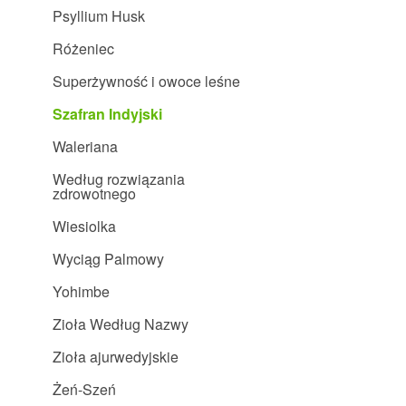
Psyllium Husk
Różeniec
Superżywność i owoce leśne
Szafran Indyjski
Waleriana
Według rozwiązania
zdrowotnego
Wiesiolka
Wyciąg Palmowy
Yohimbe
Zioła Według Nazwy
Zioła ajurwedyjskie
Żeń-Szeń