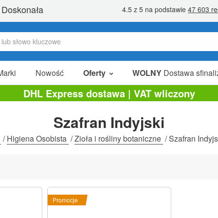
Marki
Nowość
Oferty
WOLNY
Dostawa sfinali
W Sprzedaży
DHL Express dostawa | VAT wliczony
Pakiety Promocyjne
Szafran Indyjski
Na Sprzedaż
t
/
Higiena Osobista
/
Zioła i rośliny botaniczne
/
Szafran Indyjs
Promocje