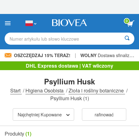
Uwaga:
Ta
strona
internetowa
0
zawiera
system
ułatwień
Numer artykułu lub słowo kluczowe
dostępu.
|
OSZCZĘDZAJ 15% TERAZ!
WOLNY
Dostawa sfinalizowana 205,00 zł »
DHL Express dostawa | VAT wliczony
Psyllium Husk
Start
/
Higiena Osobista
/
Zioła i rośliny botaniczne
/
Psyllium Husk
(1)
Najchętniej Kupowane
rafinować
Produkty
(1)