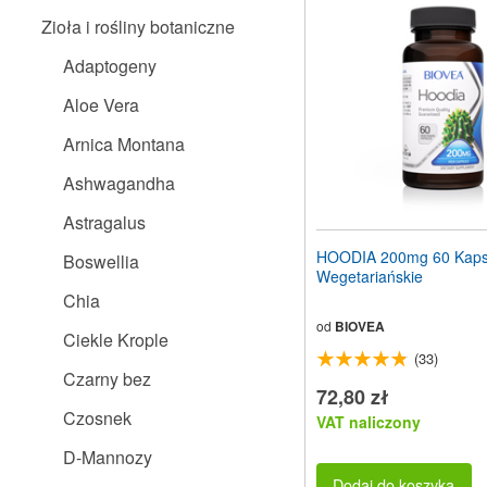
stronę
Zioła i rośliny botaniczne
internetową
dla
Adaptogeny
osób
niedowidzących,
Aloe Vera
które
korzystają
Arnica Montana
z
czytnika
Ashwagandha
ekranu;
Naciśnij
Astragalus
klawisze
Control-
HOODIA 200mg 60 Kaps
Boswellia
F10,
Wegetariańskie
aby
Chia
otworzyć
menu
od
BIOVEA
Ciekle Krople
ułatwień
(33)
dostępu.
Czarny bez
72,80 zł
Czosnek
VAT naliczony
D-Mannozy
Dodaj do koszyka