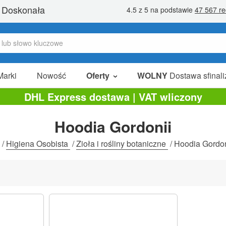
Marki
Nowość
Oferty
WOLNY
Dostawa sfinali
W Sprzedaży
DHL Express dostawa | VAT wliczony
Pakiety Promocyjne
Hoodia Gordonii
Na Sprzedaż
/
Higiena Osobista
/
Zioła i rośliny botaniczne
/
Hoodia Gordon