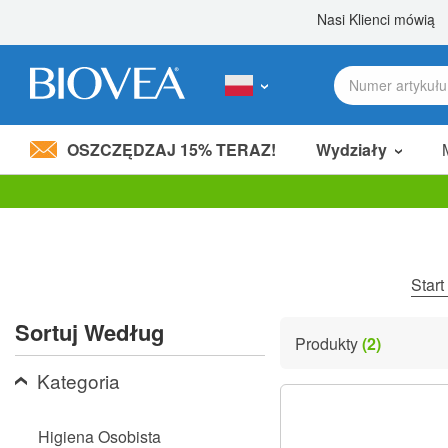
OSZCZĘDZAJ 15% TERAZ!
Wydziały
Podziel 80,00 zł
z przyjacielem! »
Uwaga:
Ta
strona
internetowa
zawiera
Start
system
ułatwień
Sortuj Według
dostępu.
Produkty
(2)
Naciśnij
klawisze
Kategoria
Control-
F11,
aby
Higiena Osobista
dostosować