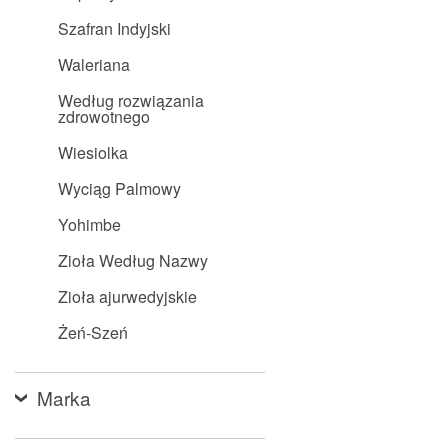
Szafran Indyjski
Waleriana
Według rozwiązania
zdrowotnego
Wiesiolka
Wyciąg Palmowy
Yohimbe
Zioła Według Nazwy
Zioła ajurwedyjskie
Żeń-Szeń
Marka