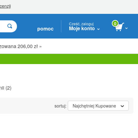
0
Cześć, zaloguj
Moje konto
pomoc
zowana 206,00 zł »
ii
(2)
sortuj:
Najchętniej Kupowane