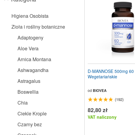
stronę
internetową
dla
Higiena Osobista
osób
niedowidzących,
Zioła i rośliny botaniczne
które
korzystają
Adaptogeny
z
czytnika
Aloe Vera
ekranu;
Naciśnij
Arnica Montana
klawisze
Control-
Ashwagandha
D-MANNOSE 500mg 60 K
F10,
Wegetariańskie
aby
Astragalus
otworzyć
menu
od
BIOVEA
Boswellia
ułatwień
(192)
dostępu.
Chia
82,80 zł
Ciekle Krople
VAT naliczony
Czarny bez