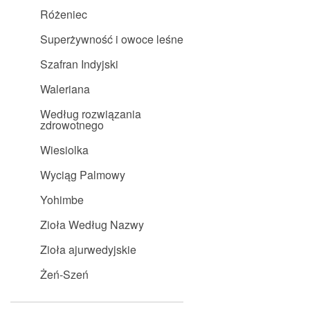
Różeniec
Superżywność i owoce leśne
Szafran Indyjski
Waleriana
Według rozwiązania
zdrowotnego
Wiesiolka
Wyciąg Palmowy
Yohimbe
Zioła Według Nazwy
Zioła ajurwedyjskie
Żeń-Szeń