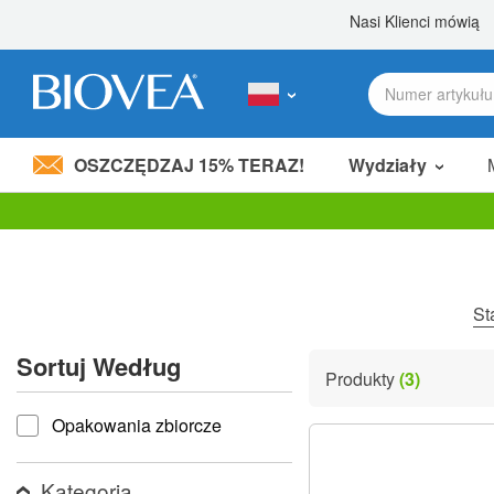
OSZCZĘDZAJ 15% TERAZ!
Wydziały
Podziel 80,00 zł
z przyjacielem! »
Uwaga:
Ta
strona
internetowa
zawiera
St
system
ułatwień
Sortuj Według
dostępu.
Produkty
(3)
Naciśnij
Sortuj według
klawisze
Opakowania zbiorcze
Control-
F11,
aby
dostosować
Kategoria