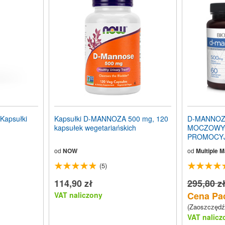
apsułki
Kapsułki D-MANNOZA 500 mg, 120
D-MANNOZ
kapsułek wegetariańskich
MOCZOWYC
PROMOCY
od
NOW
od
Multiple 
(5)
114,90 zł
295,80 z
Cena Pac
VAT naliczony
(Zaoszczędź
VAT nalicz