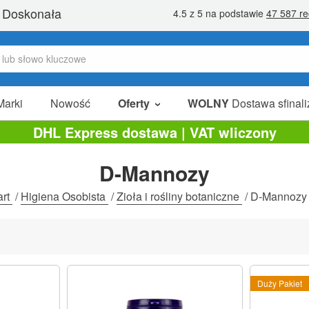
Marki
Nowość
Oferty
WOLNY
Dostawa sfinali
W Sprzedaży
DHL Express dostawa | VAT wliczony
Pakiety Promocyjne
D-Mannozy
Na Sprzedaż
art
/
Higiena Osobista
/
Zioła i rośliny botaniczne
/
D-Mannozy
Duży Pakiet