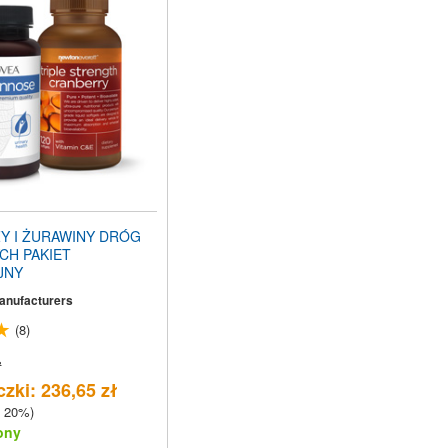
Y I ŻURAWINY DRÓG
H PAKIET
JNY
Manufacturers
(8)
ł
zki: 236,65 zł
 20%)
ony