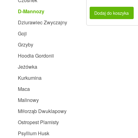
Czosnek
D-Mannozy
Dodaj do koszyka
Dziurawiec Zwyczajny
Goji
Grzyby
Hoodia Gordonii
Jeżówka
Kurkumina
Maca
Malinowy
Miłorząb Dwuklapowy
Ostropest Plamisty
Psyllium Husk