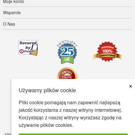
Moje konto
Wsparcie
O Nas
×
Używamy plików cookie
Pliki cookie pomagają nam zapewnić najlepszą
Dostępność
Warunki Użytkowania
Polityka prywatności
jakość korzystania z naszej witryny internetowej.
Polityka bezpieczeństwa
Korzystając z naszej witryny wyrażasz zgodę na
używanie plików cookies.
© Copyright 2001-2026 BIOVEA. Wszystkie Prawa Zastrzeżone.
Informacje zawarte na tej stronie są przeznaczone tylko dla Twojej wiedzy ogólnej i nie jest