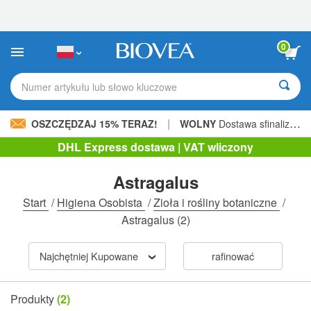
Uwaga:
Ta
strona
internetowa
0
zawiera
system
ułatwień
Numer artykułu lub słowo kluczowe
dostępu.
|
OSZCZĘDZAJ 15% TERAZ!
WOLNY
Dostawa sfinalizowana 206,00 zł »
DHL Express dostawa | VAT wliczony
Astragalus
Start
/
Higiena Osobista
/
Zioła i rośliny botaniczne
/
Astragalus
(2)
Najchętniej Kupowane
rafinować
Produkty
(2)