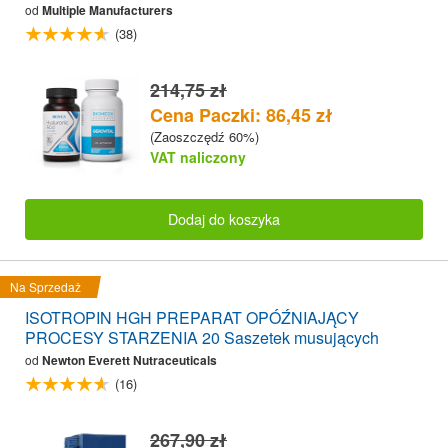
od
Multiple Manufacturers
(38)
214,75 zł
Cena Paczki: 86,45 zł
(Zaoszczędź 60%)
VAT naliczony
Dodaj do koszyka
Na Sprzedaż
ISOTROPIN HGH PREPARAT OPÓŹNIAJĄCY
PROCESY STARZENIA 20 Saszetek musujących
od
Newton Everett Nutraceuticals
(16)
267,90 zł