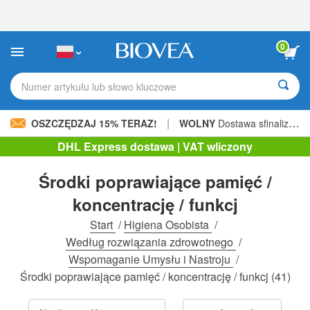
Uwaga:
Ta
strona
internetowa
0
zawiera
system
ułatwień
Numer artykułu lub słowo kluczowe
dostępu.
|
OSZCZĘDZAJ 15% TERAZ!
WOLNY
Dostawa sfinalizowana 206,00 zł »
DHL Express dostawa | VAT wliczony
Środki poprawiające pamięć /
koncentrację / funkcj
Start
/
Higiena Osobista
/
Według rozwiązania zdrowotnego
/
Wspomaganie Umysłu i Nastroju
/
Środki poprawiające pamięć / koncentrację / funkcj
(41)