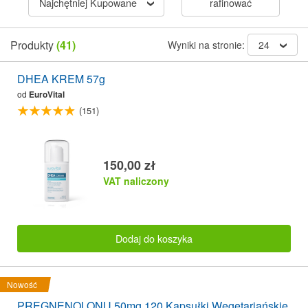
Najchętniej Kupowane
rafinować
Produkty
(41)
Wyniki na stronie:
24
DHEA KREM 57g
od
EuroVital
(151)
150,00 zł
VAT naliczony
Dodaj do koszyka
Nowość
PREGNENOLONU 50mg 120 Kapsułki Wegetariańskie