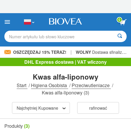
Uwaga:
Ta
strona
internetowa
0
zawiera
system
ułatwień
Numer artykułu lub słowo kluczowe
dostępu.
|
OSZCZĘDZAJ 15% TERAZ!
WOLNY
Dostawa sfinalizowana 205,00 zł »
DHL Express dostawa | VAT wliczony
Kwas alfa-liponowy
Start
/
Higiena Osobista
/
Przeciwutleniacze
/
Kwas alfa-liponowy
(3)
Najchętniej Kupowane
rafinować
Produkty
(3)