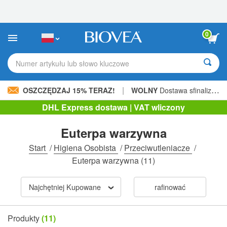
Uwaga:
Ta
strona
internetowa
0
zawiera
system
ułatwień
Numer artykułu lub słowo kluczowe
dostępu.
|
OSZCZĘDZAJ 15% TERAZ!
WOLNY
Dostawa sfinalizowana 205,00 zł »
DHL Express dostawa | VAT wliczony
Euterpa warzywna
Start
/
Higiena Osobista
/
Przeciwutleniacze
/
Euterpa warzywna
(11)
Najchętniej Kupowane
rafinować
Produkty
(11)