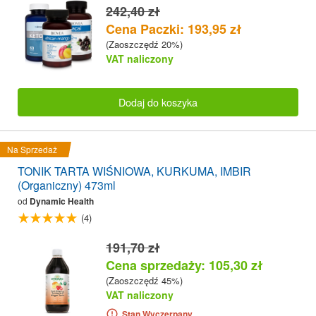
242,40 zł
Cena Paczki: 193,95 zł
(Zaoszczędź 20%)
VAT naliczony
Dodaj do koszyka
Na Sprzedaż
TONIK TARTA WIŚNIOWA, KURKUMA, IMBIR
(Organiczny) 473ml
od
Dynamic Health
(4)
191,70 zł
Cena sprzedaży: 105,30 zł
(Zaoszczędź 45%)
VAT naliczony
Stan Wyczerpany