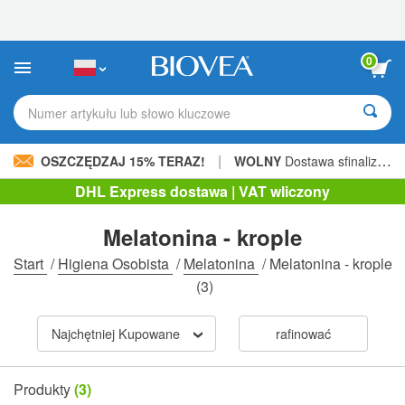
Uwaga:
Ta
strona
internetowa
0
zawiera
system
ułatwień
Numer artykułu lub słowo kluczowe
dostępu.
|
OSZCZĘDZAJ 15% TERAZ!
WOLNY
Dostawa sfinalizowana 205,00 zł »
DHL Express dostawa | VAT wliczony
Melatonina - krople
Start
/
Higiena Osobista
/
Melatonina
/
Melatonina - krople
(3)
Najchętniej Kupowane
rafinować
Produkty
(3)