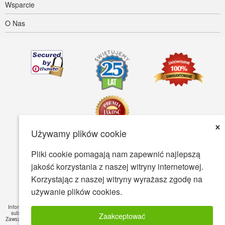
Wsparcie
O Nas
×
Używamy plików cookie
Pliki cookie pomagają nam zapewnić najlepszą
Dostępność
Warunki Użytkowania
Polityka prywatności
jakość korzystania z naszej witryny internetowej.
Polityka bezpieczeństwa
Korzystając z naszej witryny wyrażasz zgodę na
używanie plików cookies.
© Copyright 2001-2026 BIOVEA. Wszystkie Prawa Zastrzeżone.
Informacje zawarte na tej stronie są przeznaczone tylko dla Twojej wiedzy ogólnej i nie jest
substytutem dla profesjonalnych porad medycznych lub leczenia konkretnych schorzeń.
Zaakceptować
Zawsze zasięgnąć porady lekarza lub innego wykwalifikowanego pracownika służby zdrowia,
ze wszelkie pytania dotyczące stanu medycznego.
Czytaj pełne zrzeczenie
»