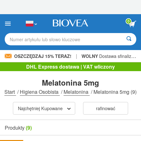
Uwaga:
Ta
strona
internetowa
0
zawiera
system
ułatwień
Numer artykułu lub słowo kluczowe
dostępu.
|
OSZCZĘDZAJ 15% TERAZ!
WOLNY
Dostawa sfinalizowana 206,00 zł »
DHL Express dostawa | VAT wliczony
Melatonina 5mg
Start
/
Higiena Osobista
/
Melatonina
/
Melatonina 5mg
(9)
Najchętniej Kupowane
rafinować
Produkty
(9)