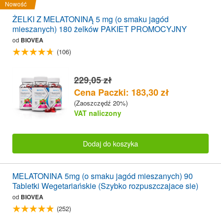
Nowość
ŻELKI Z MELATONINĄ 5 mg (o smaku jagód
mieszanych) 180 żelków PAKIET PROMOCYJNY
od
BIOVEA
(106)
229,05 zł
Cena Paczki: 183,30 zł
(Zaoszczędź 20%)
VAT naliczony
Dodaj do koszyka
MELATONINA 5mg (o smaku jagód mieszanych) 90
Tabletki Wegetariańskie (Szybko rozpuszczajace sie)
od
BIOVEA
(252)