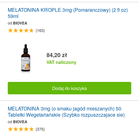
MELATONINA KROPLE 3mg (Pomaranczowy) (2 fl oz)
59ml
od
BIOVEA
(163)
84,20 zł
VAT naliczony
Dodaj do koszyka
MELATONINA 3mg (o smaku jagód mieszanych) 50
Tabletki Wegetariańskie (Szybko rozpuszczajace sie)
od
BIOVEA
(375)