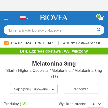
Uwaga:
Ta
strona
internetowa
0
zawiera
system
ułatwień
Numer artykułu lub słowo kluczowe
dostępu.
|
OSZCZĘDZAJ 15% TERAZ!
WOLNY
Dostawa sfinalizowana 206,00 zł »
DHL Express dostawa | VAT wliczony
Melatonina 3mg
Start
/
Higiena Osobista
/
Melatonina
/
Melatonina 3mg
(13)
Najchętniej Kupowane
rafinować
Produkty
(13)
Wyniki na stronie:
24